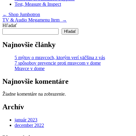
Test, Measure & Inspect
Navigácia
←
Shop Jumbotron
v
TV & Audio Megamenu Item
→
článku
Hľadať
Hľadať
Najnovšie články
5 mýtov o mravcoch, ktorým verí väčšina z vás
7 spôsobov prevencie proti mravcom v dome
Mravce v dome
Najnovšie komentáre
Žiadne komentáre na zobrazenie.
Archív
január 2023
december 2022