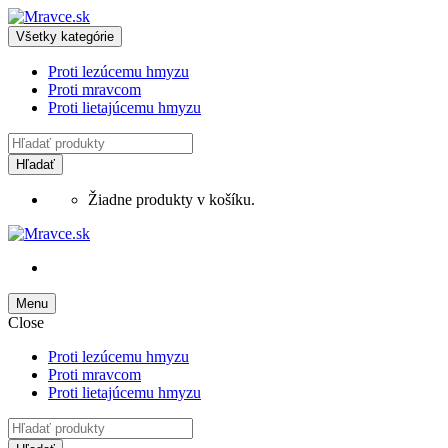
Skip
Skip
to
to
Všetky kategórie
navigation
content
Proti lezúcemu hmyzu
Proti mravcom
Proti lietajúcemu hmyzu
Search
for:
Hľadať
Žiadne produkty v košíku.
Menu
Close
Proti lezúcemu hmyzu
Proti mravcom
Proti lietajúcemu hmyzu
Search
for: