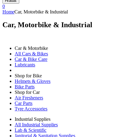
Hľadať
0
Home
Car, Motorbike & Industrial
Car, Motorbike & Industrial
Car & Motorbike
All Cars & Bikes
Car & Bike Care
Lubricants
Shop for Bike
Helmets & Gloves
Bike Parts
Shop for Car
Air Fresheners
Car Parts
Tyre Accessories
Industrial Supplies
All Industrial Supplies
Lab & Scientific
Janitorial & Sanitation Supplies